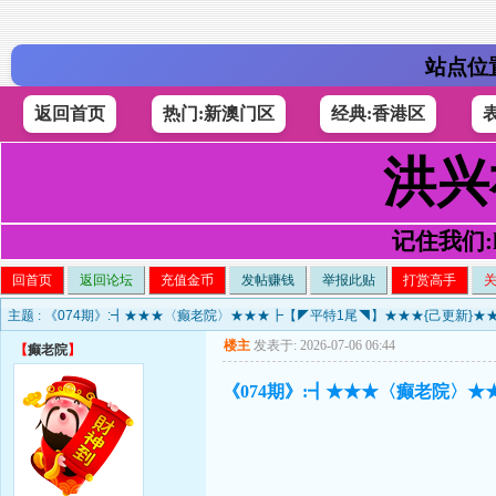
站点位
返回首页
热门:新澳门区
经典:香港区
洪兴
记住我们:h4
回首页
返回论坛
充值金币
发帖赚钱
举报此贴
打赏高手
主题 :
《074期》:┫★★★〈癫老院〉★★★┣【◤平特1尾◥】★★★{己更新}★
楼主
发表于: 2026-07-06 06:44
【
癫老院
】
《074期》:┫★★★〈癫老院〉★