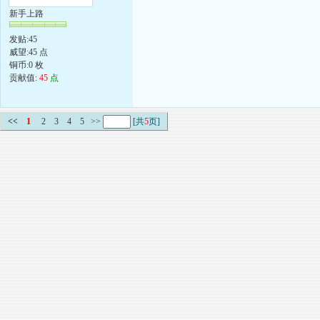
新手上路
发贴:45
威望:45 点
铜币:0 枚
贡献值:
45
点
<<
1
2
3
4
5
>>
[共
5
页]