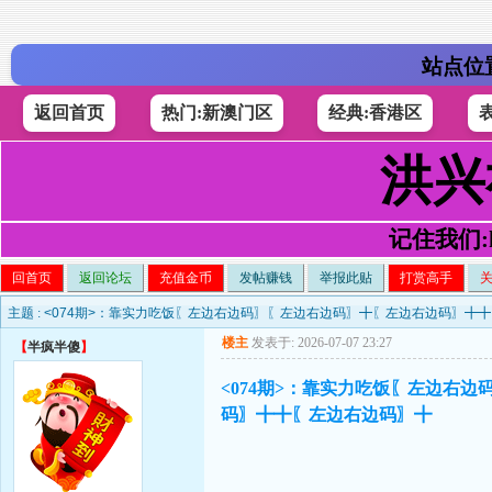
站点位
返回首页
热门:新澳门区
经典:香港区
洪兴
记住我们:h4
回首页
返回论坛
充值金币
发帖赚钱
举报此贴
打赏高手
主题 :
<074期>：靠实力吃饭〖左边右边码〗〖左边右边码〗╋〖左边右边码〗╋
楼主
发表于: 2026-07-07 23:27
【
半疯半傻
】
<074期>：靠实力吃饭〖左边右
码〗╋╋〖左边右边码〗╋