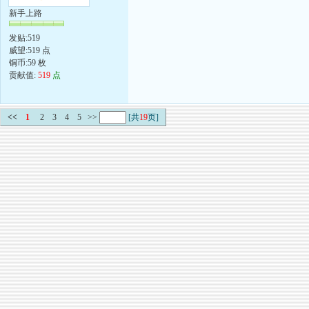
新手上路
发贴:519
威望:519 点
铜币:59 枚
贡献值:
519
点
<<
1
2
3
4
5
>>
[共
19
页]