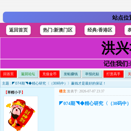
站点位
返回首页
热门:新澳门区
经典:香港区
洪兴
记住我们:h4
回首页
返回论坛
充值金币
发帖赚钱
举报此贴
打赏高手
主题 :
◤074期◥◆精心研究〈（30码中）〉赢钱才是最好的保证！
楼主
发表于: 2026-07-07 23:37
【
草帽小子
】
◤074期◥◆精心研究〈（30码