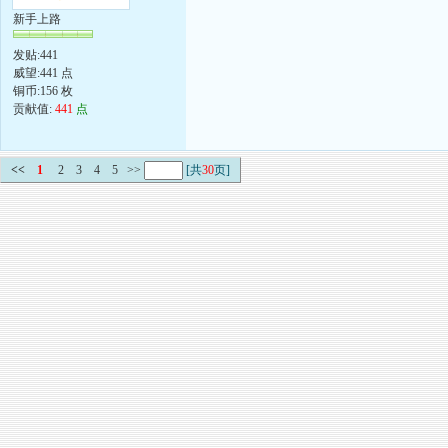
新手上路
发贴:441
威望:441 点
铜币:156 枚
贡献值:
441
点
<<
1
2
3
4
5
>>
[共
30
页]