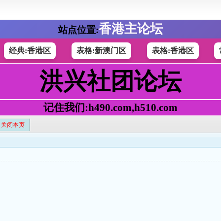
香港主论坛
站点位置:
经典:香港区
表格:新澳门区
表格:香港区
洪兴社团论坛
记住我们:h490.com,h510.com
关闭本页
！