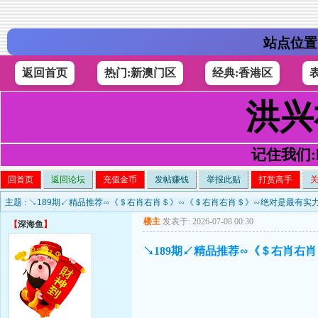
站点位置
返回首页
热门:新澳门区
经典:香港区
洪兴
记住我们:h4
回首页
返回论坛
充值金币
发帖赚钱
举报此贴
打赏高手
主题 :
↘189期↙精品推荐∽《＄右肖右肖＄》∽《＄右肖右肖＄》∽绝对是最有实
楼主
发表于: 2026-07-08 00:30
【
深海鱼
】
↘189期↙精品推荐∽《＄右肖右