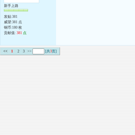
新手上路
发贴:381
威望:381 点
铜币:180 枚
贡献值:
381
点
<<
1
2
3
>>
[共
3
页]