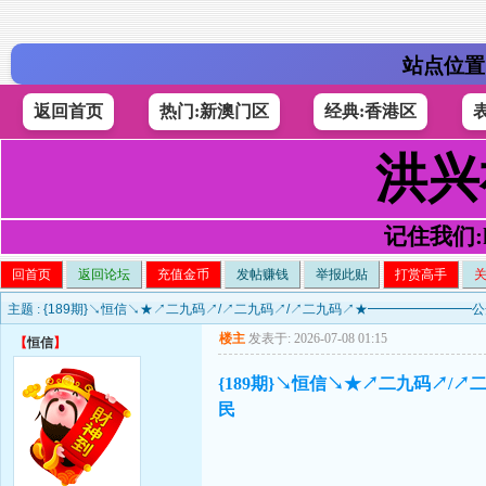
站点位置
返回首页
热门:新澳门区
经典:香港区
洪兴
记住我们:h4
回首页
返回论坛
充值金币
发帖赚钱
举报此贴
打赏高手
主题 :
{189期}↘恒信↘★↗二九码↗/↗二九码↗/↗二九码↗★━━━━━━━━
楼主
发表于: 2026-07-08 01:15
【
恒信
】
{189期}↘恒信↘★↗二九码↗/
民