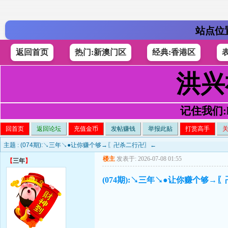
站点位
返回首页
热门:新澳门区
经典:香港区
洪兴
记住我们:h4
回首页
返回论坛
充值金币
发帖赚钱
举报此贴
打赏高手
主题 :
(074期):↘三年↘●让你赚个够→〖卍杀二行卍〗←
楼主
发表于: 2026-07-08 01:55
【
三年
】
(074期):↘三年↘●让你赚个够→