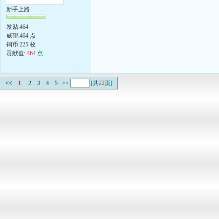
新手上路
发贴:464
威望:464 点
铜币:225 枚
贡献值:
464
点
<<
1
2
3
4
5
>>
[共
22
页]