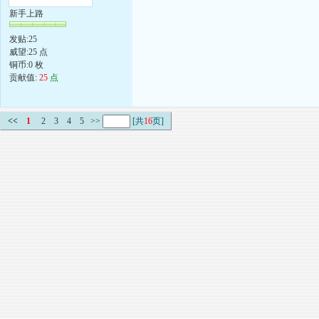
新手上路
发贴:25
威望:25 点
铜币:0 枚
贡献值:
25
点
<<
1
2
3
4
5
>>
[共
16
页]