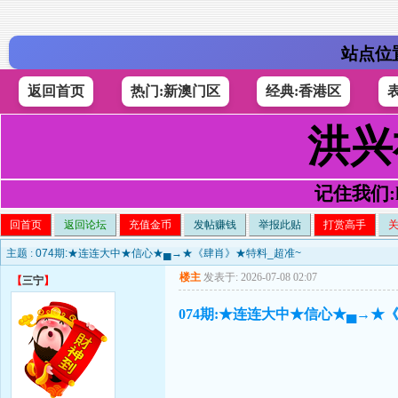
站点位
返回首页
热门:新澳门区
经典:香港区
洪兴
记住我们:h4
回首页
返回论坛
充值金币
发帖赚钱
举报此贴
打赏高手
主题 :
074期:★连连大中★信心★▄→★《肆肖》★特料_超准~
楼主
发表于: 2026-07-08 02:07
【
三宁
】
074期:★连连大中★信心★▄→★