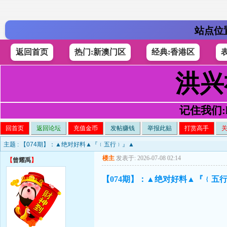
站点位
返回首页
热门:新澳门区
经典:香港区
洪兴
记住我们:h4
回首页
返回论坛
充值金币
发帖赚钱
举报此贴
打赏高手
主题 :
【074期】：▲绝对好料▲『﹛五行﹜』▲
楼主
发表于: 2026-07-08 02:14
【
曾耀禹
】
【074期】：▲绝对好料▲『﹛五