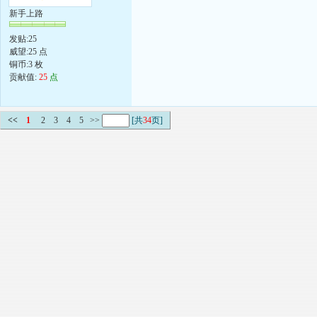
新手上路
发贴:25
威望:25 点
铜币:3 枚
贡献值:
25
点
<<
1
2
3
4
5
>>
[共
34
页]