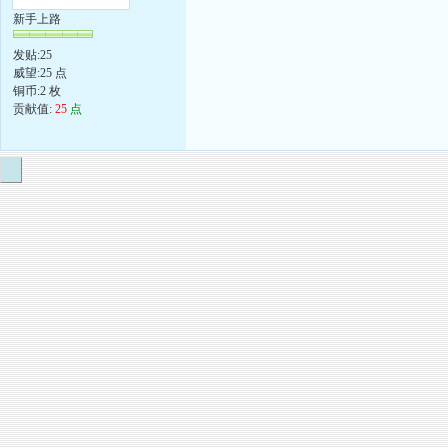
新手上路
发贴:25
威望:25 点
铜币:2 枚
贡献值:
25
点