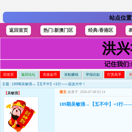
站点位置
返回首页
热门:新澳门区
经典:香港区
洪兴
记住我们:h4
回首页
返回论坛
充值金币
发帖赚钱
举报此贴
打赏高手
主题 :
189期吴敏强→【五不中】=1行——连连大中！
楼主
发表于: 2026-07-08 02:14
【
吴敏强
】
189期吴敏强→【五不中】=1行—