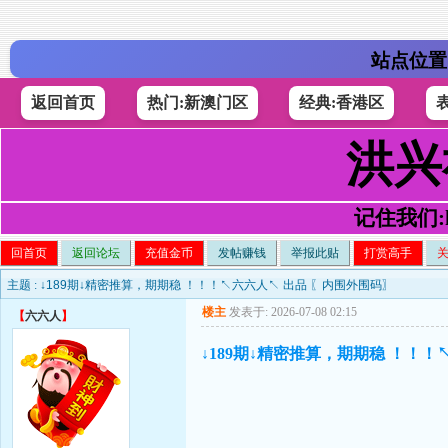
站点位置
返回首页
热门:新澳门区
经典:香港区
洪兴
记住我们:h4
回首页
返回论坛
充值金币
发帖赚钱
举报此贴
打赏高手
主题 :
↓189期↓精密推算，期期稳 ！！！↖六六人↖ 出品 〖内围外围码〗
楼主
发表于: 2026-07-08 02:15
【
六六人
】
↓189期↓精密推算，期期稳 ！！