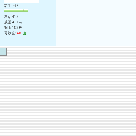
新手上路
发贴:410
威望:410 点
铜币:186 枚
贡献值:
410
点