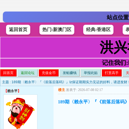
站点位置
返回首页
热门:新澳门区
经典:香港区
洪兴
记住我们:h4
回首页
返回论坛
充值金币
发帖赚钱
举报此贴
打赏高手
主题 :
189期〈赖永平〉『《前落后落码》』Iz保证期期实力见证的好料，请进发财
楼主
发表于: 2026-07-08 02:17
【
赖永平
】
189期〈赖永平〉『《前落后落码