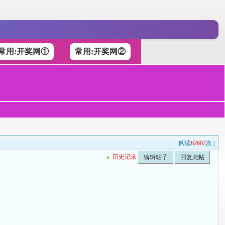
常用:开奖网①
常用:开奖网②
阅读
62602
次 |
u
历史记录
编辑帖子
回复此帖