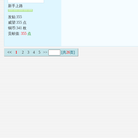
新手上路
发贴:355
威望:355 点
铜币:341 枚
贡献值:
355
点
<<
1
2
3
4
5
>>
[共
26
页]