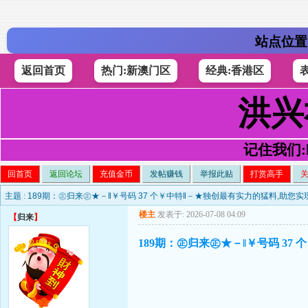
站点位置
返回首页
热门:新澳门区
经典:香港区
洪兴
记住我们:h4
回首页
返回论坛
充值金币
发帖赚钱
举报此贴
打赏高手
主题 :
189期：㊣归来㊣★－‖￥号码 37 个￥中特‖－★独创最有实力的猛料,助您
楼主
发表于: 2026-07-08 04:09
【
归来
】
189期：㊣归来㊣★－‖￥号码 3