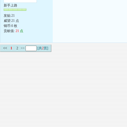
新手上路
发贴:21
威望:21 点
铜币:0 枚
贡献值:
21
点
<<
1
2
>>
[共
2
页]