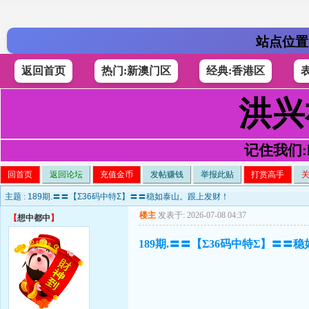
站点位置
返回首页
热门:新澳门区
经典:香港区
洪兴
记住我们:h4
回首页
返回论坛
充值金币
发帖赚钱
举报此贴
打赏高手
主题 :
189期.〓〓【Σ36码中特Σ】〓〓稳如泰山。跟上发财！
楼主
发表于: 2026-07-08 04:37
【
想中都中
】
189期.〓〓【Σ36码中特Σ】〓〓