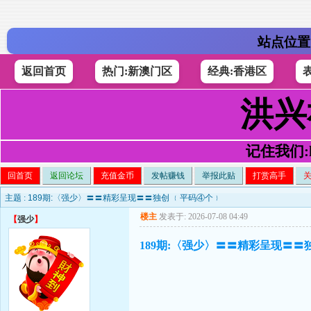
站点位置
返回首页
热门:新澳门区
经典:香港区
洪兴
记住我们:h4
回首页
返回论坛
充值金币
发帖赚钱
举报此贴
打赏高手
主题 :
189期:〈强少〉〓〓精彩呈现〓〓独创 ﹛平码④个﹜
楼主
发表于: 2026-07-08 04:49
【
强少
】
189期:〈强少〉〓〓精彩呈现〓〓