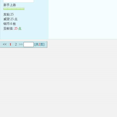
新手上路
发贴:25
威望:25 点
铜币:0 枚
贡献值:
25
点
<<
1
2
>>
[共
2
页]