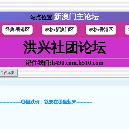
新澳门主论坛
站点位置:
经典:香港区
表格:新澳门区
表格:香港区
洪兴社团论坛
记住我们:h490.com,h510.com
关闭本页
------
----------------哪里跌倒，就要在哪里起来-----------