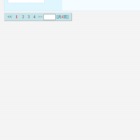
<<
1
2
3
4
>>
[共
4
页]