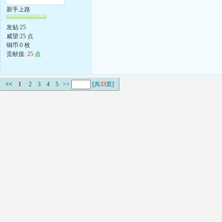
新手上路
发贴:25
威望:25 点
铜币:0 枚
贡献值:
25
点
<<
1
2
3
4
5
>>
[共
33
页]