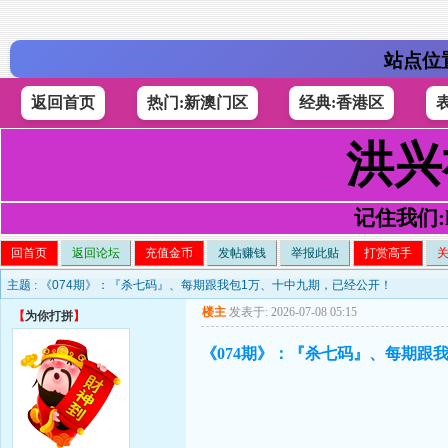
站点位
返回首页
热门:新澳门区
经典:香港区
洪兴
记住我们:h4
回首页
返回论坛
充值金币
发帖赚钱
举报此贴
打赏高手
主题 :
《074期》：『杀七码』、每期跟我包1万、十中九期，已经公开！
楼主
发表于: 2026-07-08 05:15
【
为你打拼
】
《074期》：『杀七码』、每期跟