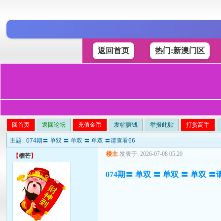
返回首页
热门:新澳门区
回首页
返回论坛
充值金币
发帖赚钱
举报此贴
打赏高手
主题 :
074期〓 单双 〓 单双 〓 单双 〓请查看66
楼主
发表于: 2026-07-08 05:20
【
榴芒
】
074期〓 单双 〓 单双 〓 单双 〓