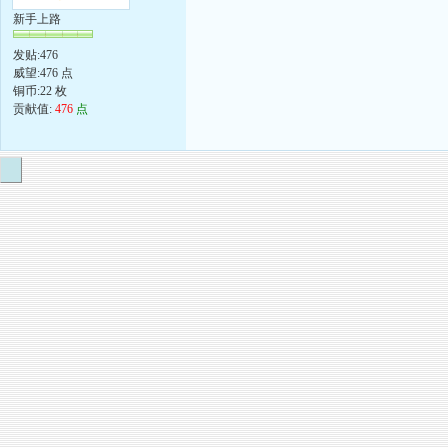
新手上路
发贴:476
威望:476 点
铜币:22 枚
贡献值:
476
点