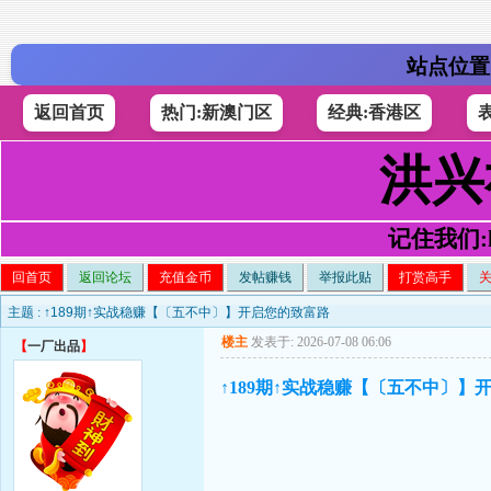
站点位置
返回首页
热门:新澳门区
经典:香港区
洪兴
记住我们:h4
回首页
返回论坛
充值金币
发帖赚钱
举报此贴
打赏高手
主题 :
↑189期↑实战稳赚【〔五不中〕】开启您的致富路
楼主
发表于: 2026-07-08 06:06
【
一厂出品
】
↑189期↑实战稳赚【〔五不中〕】