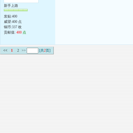
新手上路
发贴:400
威望:400 点
铜币:337 枚
贡献值:
400
点
<<
1
2
>>
[共
2
页]