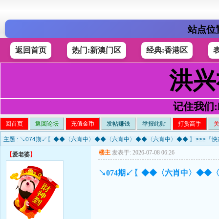
站点位
返回首页
热门:新澳门区
经典:香港区
洪兴
记住我们:h4
回首页
返回论坛
充值金币
发帖赚钱
举报此贴
打赏高手
主题 :
↘074期↙〖◆◆〈六肖中〉◆◆〈六肖中〉◆◆〈六肖中〉◆◆ 〗≥≥≥『
楼主
发表于: 2026-07-08 06:26
【
爱老婆
】
↘074期↙〖◆◆〈六肖中〉◆◆