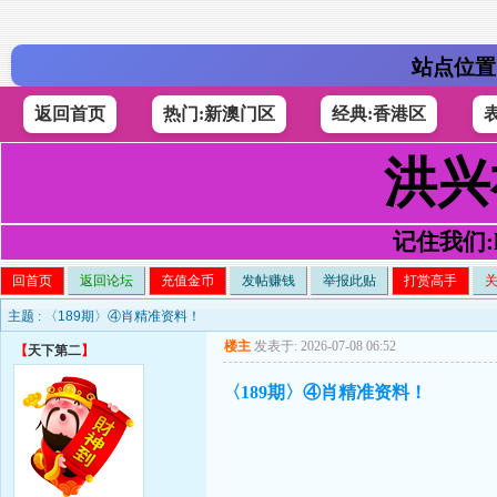
站点位置
返回首页
热门:新澳门区
经典:香港区
洪兴
记住我们:h4
回首页
返回论坛
充值金币
发帖赚钱
举报此贴
打赏高手
主题 :
〈189期〉④肖精准资料！
楼主
发表于: 2026-07-08 06:52
【
天下第二
】
〈189期〉④肖精准资料！