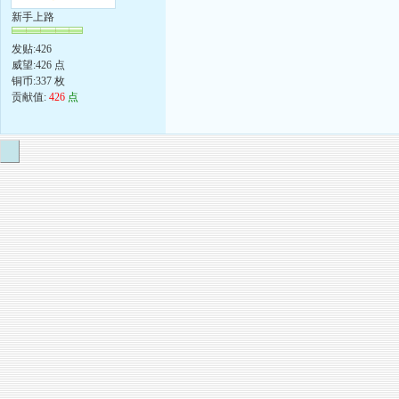
新手上路
发贴:426
威望:426 点
铜币:337 枚
贡献值:
426
点