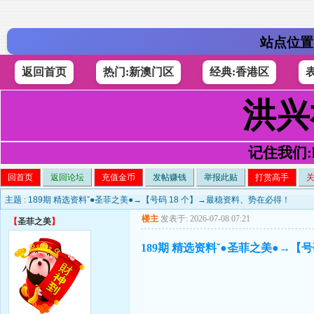
站点位置
返回首页
热门:新澳门区
经典:香港区
洪兴
记住我们:h4
回首页
返回论坛
充值金币
发帖赚钱
举报此贴
打赏高手
主题 :
189期 精选资料ˇ●圣菲之美●→【号码 18 个】→最稳资料、势在必得！
楼主
发表于: 2026-07-08 07:21
【
圣菲之美
】
189期 精选资料ˇ●圣菲之美●→【