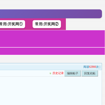
常用:开奖网①
常用:开奖网②
阅读
62866
次 |
u
历史记录
编辑帖子
回复此帖