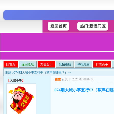
返回首页
热门:新澳门区
回首页
返回论坛
充值金币
发帖赚钱
举报此贴
打赏高手
主题 :
074期大城小事五行中（掌声在哪里？）~~
楼主
发表于: 2026-07-08 07:36
【
大城小事
】
074期大城小事五行中（掌声在哪