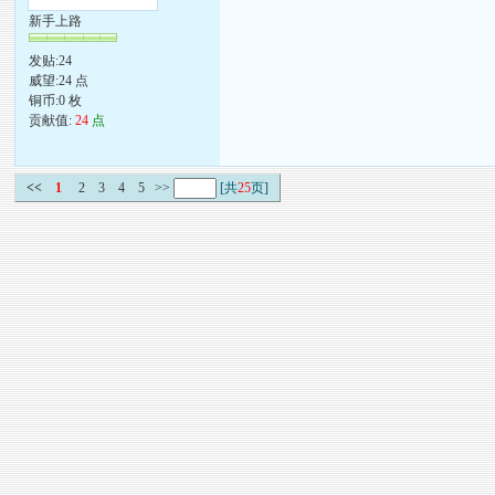
新手上路
发贴:24
威望:24 点
铜币:0 枚
贡献值:
24
点
<<
1
2
3
4
5
>>
[共
25
页]