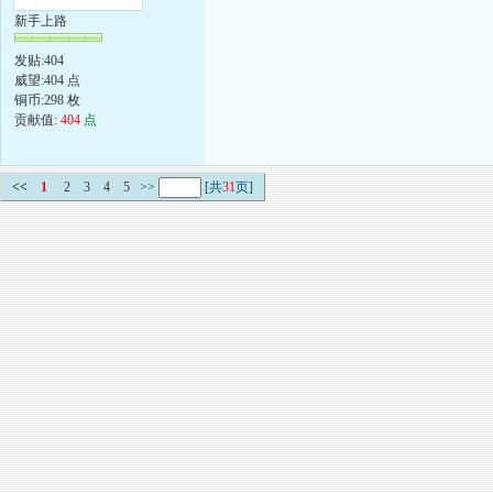
新手上路
发贴:404
威望:404 点
铜币:298 枚
贡献值:
404
点
<<
1
2
3
4
5
>>
[共
31
页]