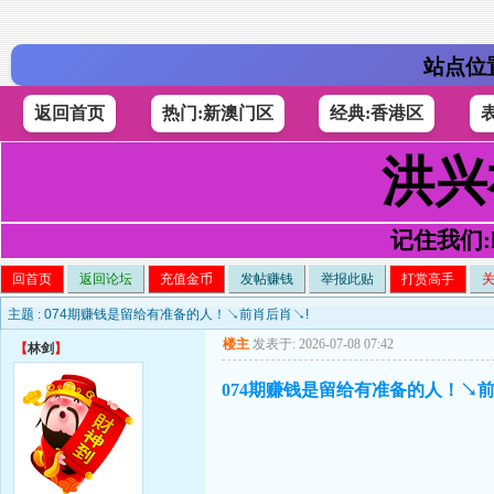
站点位
返回首页
热门:新澳门区
经典:香港区
洪兴
记住我们:h4
回首页
返回论坛
充值金币
发帖赚钱
举报此贴
打赏高手
主题 :
074期赚钱是留给有准备的人！↘前肖后肖↘!
楼主
发表于: 2026-07-08 07:42
【
林剑
】
074期赚钱是留给有准备的人！↘前