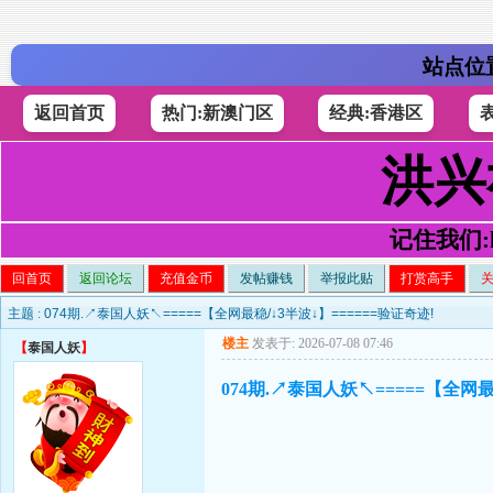
站点位
返回首页
热门:新澳门区
经典:香港区
洪兴
记住我们:h4
回首页
返回论坛
充值金币
发帖赚钱
举报此贴
打赏高手
主题 :
074期.↗泰国人妖↖=====【全网最稳/↓3半波↓】======验证奇迹!
楼主
发表于: 2026-07-08 07:46
【
泰国人妖
】
074期.↗泰国人妖↖=====【全网最