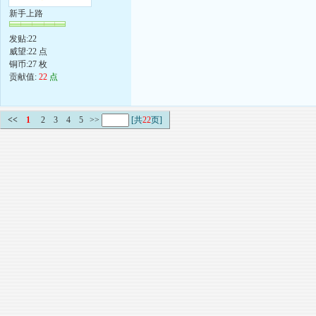
新手上路
发贴:22
威望:22 点
铜币:27 枚
贡献值:
22
点
<<
1
2
3
4
5
>>
[共
22
页]