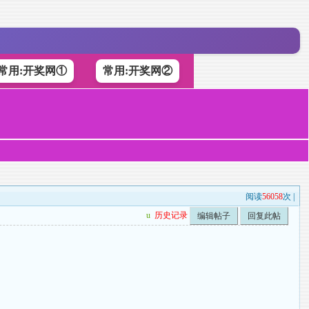
常用:开奖网①
常用:开奖网②
阅读
56058
次 |
u
历史记录
编辑帖子
回复此帖