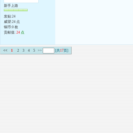
新手上路
发贴:24
威望:24 点
铜币:0 枚
贡献值:
24
点
<<
1
2
3
4
5
>>
[共
17
页]