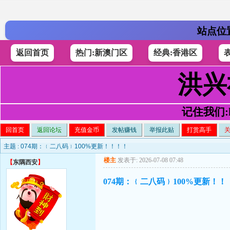
站点位
返回首页
热门:新澳门区
经典:香港区
洪兴
记住我们:h4
回首页
返回论坛
充值金币
发帖赚钱
举报此贴
打赏高手
主题 :
074期：﹛二八码﹜100%更新！！！！
楼主
发表于: 2026-07-08 07:48
【
东隅西安
】
074期：﹛二八码﹜100%更新！！