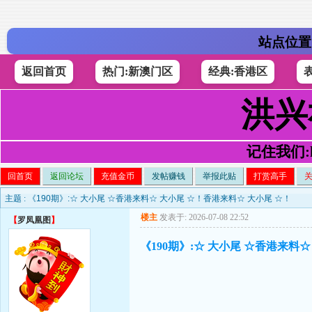
站点位置
返回首页
热门:新澳门区
经典:香港区
洪兴
记住我们:h4
回首页
返回论坛
充值金币
发帖赚钱
举报此贴
打赏高手
主题 :
《190期》:☆ 大小尾 ☆香港来料☆ 大小尾 ☆！香港来料☆ 大小尾 ☆！
楼主
发表于: 2026-07-08 22:52
【
罗凤凰图
】
《190期》:☆ 大小尾 ☆香港来料