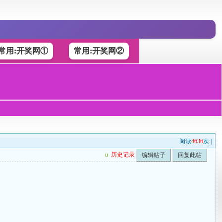
常用:开奖网①
常用:开奖网②
阅读
4636
次 |
u
历史记录
编辑帖子
回复此帖