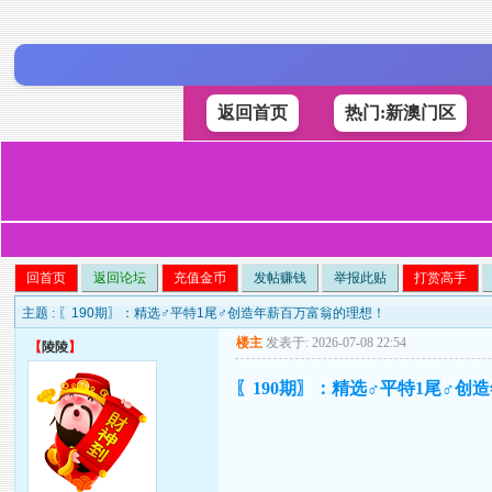
返回首页
热门:新澳门区
回首页
返回论坛
充值金币
发帖赚钱
举报此贴
打赏高手
主题 :
〖190期〗：精选♂平特1尾♂创造年薪百万富翁的理想！
楼主
发表于: 2026-07-08 22:54
【
陵陵
】
〖190期〗：精选♂平特1尾♂创